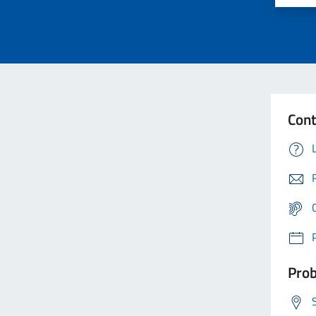
Cont
Prob