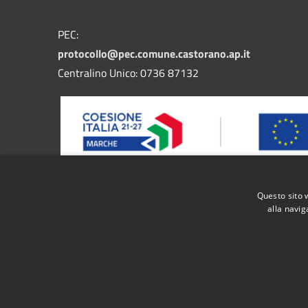
PEC:
protocollo@pec.comune.castorano.ap.it
Centralino Unico: 0736 87132
Questo sito 
Progetto finanziato dal bando FESR MARCHE 2021/2027
alla navig
nel territorio regionale di servizi pubblici digitali i
RSS
Accessibilità
Privacy
Cookie
Mappa de