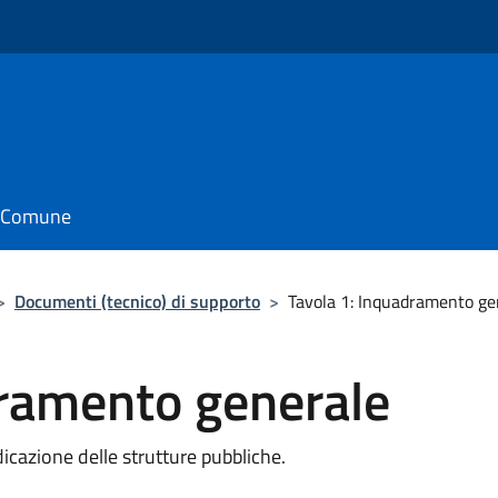
il Comune
>
Documenti (tecnico) di supporto
>
Tavola 1: Inquadramento ge
dramento generale
icazione delle strutture pubbliche.