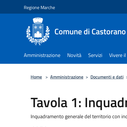
Salta al contenuto principale
Regione Marche
Comune di Castorano
Amministrazione
Novità
Servizi
Vivere 
Home
>
Amministrazione
>
Documenti e dati
Tavola 1: Inqua
Inquadramento generale del territorio con ind