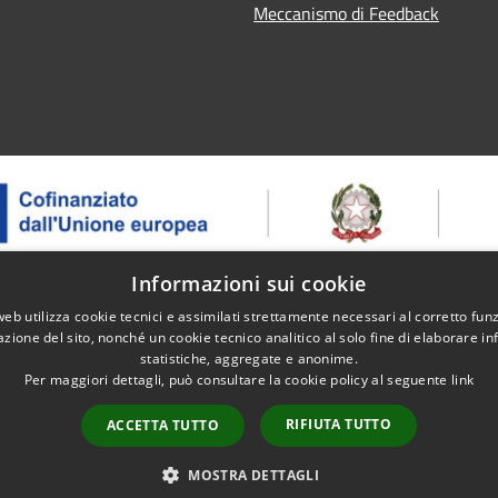
Meccanismo di Feedback
Informazioni sui cookie
web utilizza cookie tecnici e assimilati strettamente necessari al corretto fu
 – ASSE 1 - OS 1.2 - AZIONE 1.2.2 - Intervento 1.2.2.2 Erogazion
azione del sito, nonché un cookie tecnico analitico al solo fine di elaborare i
ntegrati – Progetto: Itinerari ed eventi dell'enoturismo - CUP: B91J
statistiche, aggregate e anonime.
Per maggiori dettagli, può consultare la cookie policy al seguente
link
RIFIUTA TUTTO
ACCETTA TUTTO
l sito
Copyright © 2026 • Comune di 
MOSTRA DETTAGLI