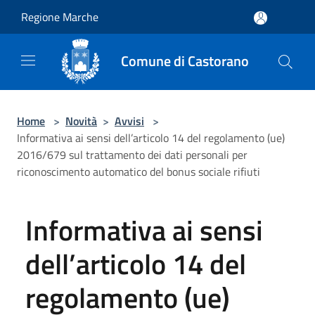
Salta al contenuto principale
Regione Marche
Comune di Castorano
Home
>
Novità
>
Avvisi
>
Informativa ai sensi dell’articolo 14 del regolamento (ue)
2016/679 sul trattamento dei dati personali per
riconoscimento automatico del bonus sociale rifiuti
Informativa ai sensi
dell’articolo 14 del
regolamento (ue)