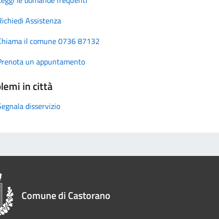
Richiedi Assistenza
Chiama il comune 0736 87132
Prenota un appuntamento
lemi in città
Segnala disservizio
Comune di Castorano