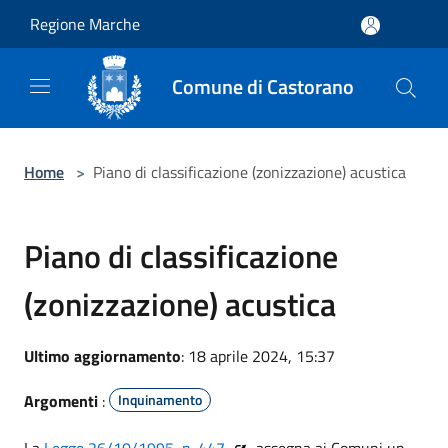
Salta al contenuto principale
Regione Marche
Comune di Castorano
Home
>
Piano di classificazione (zonizzazione) acustica
Piano di classificazione
(zonizzazione) acustica
Ultimo aggiornamento
: 18 aprile 2024, 15:37
Argomenti
:
Inquinamento
La
Legge 26/10/1995, n. 447
assegna ai Comuni un