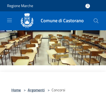
Salta al contenuto principale
Regione Marche
Comune di Castorano
Home
>
Argomenti
>
Concorsi