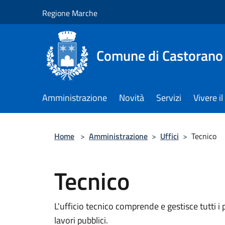
Salta al contenuto principale
Regione Marche
Comune di Castorano
Amministrazione
Novità
Servizi
Vivere 
Home
>
Amministrazione
>
Uffici
>
Tecnico
Tecnico
L'ufficio tecnico comprende e gestisce tutti i p
lavori pubblici.