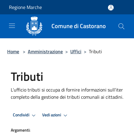
Salta al contenuto principale
Regione Marche
Comune di Castorano
Home
>
Amministrazione
>
Uffici
>
Tributi
Tributi
L’ufficio tributi si occupa di fornire informazioni sull’iter
completo della gestione dei tributi comunali ai cittadini.
Condividi
Vedi azioni
Argomenti: