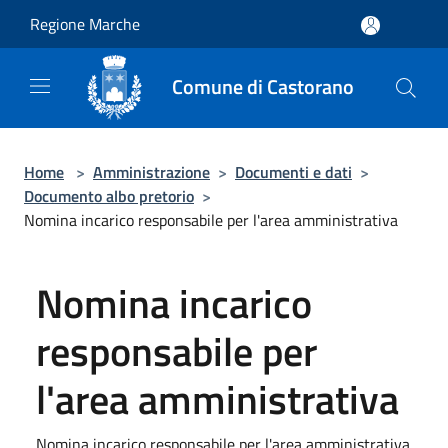
Salta al contenuto principale
Regione Marche
Comune di Castorano
Home
>
Amministrazione
>
Documenti e dati
>
Documento albo pretorio
>
Nomina incarico responsabile per l'area amministrativa
Nomina incarico
responsabile per
l'area amministrativa
Nomina incarico responsabile per l'area amministrativa