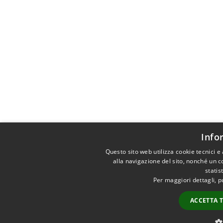
Info
Questo sito web utilizza cookie tecnici 
alla navigazione del sito, nonché un co
statis
Per maggiori dettagli, p
ACCETTA 