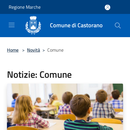
Salta al contenuto principale
Regione Marche
Comune di Castorano
Home
>
Novità
>
Comune
Notizie: Comune