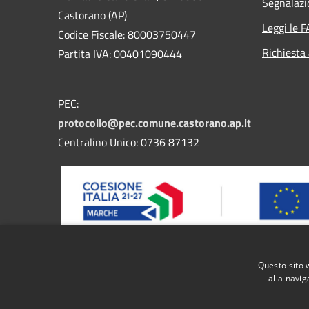
Segnalazi
Castorano (AP)
Leggi le 
Codice Fiscale: 80003750447
Richiesta
Partita IVA: 00401090444
PEC:
protocollo@pec.comune.castorano.ap.it
Centralino Unico: 0736 87132
Questo sito 
Progetto finanziato dal bando FESR MARCHE 2021/2027
alla navig
nel territorio regionale di servizi pubblici digitali i