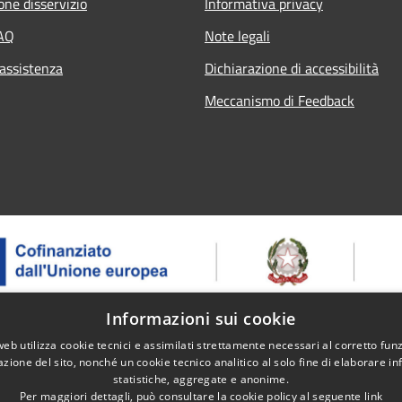
one disservizio
Informativa privacy
FAQ
Note legali
 assistenza
Dichiarazione di accessibilità
Meccanismo di Feedback
Informazioni sui cookie
web utilizza cookie tecnici e assimilati strettamente necessari al corretto fu
 – ASSE 1 - OS 1.2 - AZIONE 1.2.2 - Intervento 1.2.2.2 Erogazion
azione del sito, nonché un cookie tecnico analitico al solo fine di elaborare i
ntegrati – Progetto: Itinerari ed eventi dell'enoturismo - CUP: B91J
statistiche, aggregate e anonime.
Per maggiori dettagli, può consultare la cookie policy al seguente
link